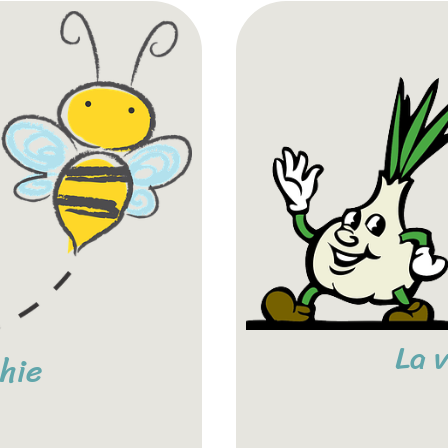
La 
hie